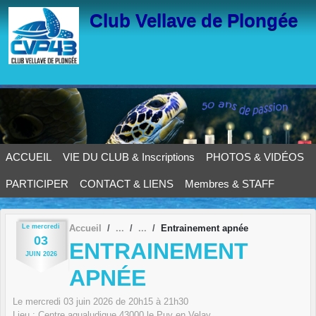
Panneau de gestion des cookies
Club Vellave de Plongée
ACCUEIL
VIE DU CLUB & Inscriptions
PHOTOS & VIDÉOS
PARTICIPER
CONTACT & LIENS
Membres & STAFF
Le
mercredi
Accueil
Entrainement apnée
03
ENTRAINEMENT
JUIN
2026
APNÉE
Le
mercredi
03
juin
2026
de 20h15 à 21h30
Lieu :
Centre aqualudique
43000
le Puy en Velay