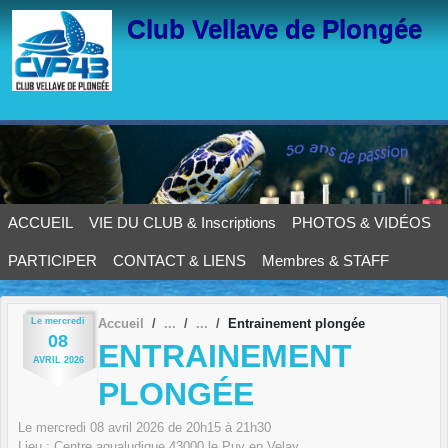
Panneau de gestion des cookies
Club Vellave de Plongée
ACCUEIL
VIE DU CLUB & Inscriptions
PHOTOS & VIDÉOS
PARTICIPER
CONTACT & LIENS
Membres & STAFF
Le
mercredi
Accueil
Entrainement plongée
08
ENTRAINEMENT
AVRIL
2026
PLONGÉE
Le
mercredi
08
avril
2026
de 20h15 à 21h30
Lieu :
Centre aqualudique
43000
le Puy en Velay