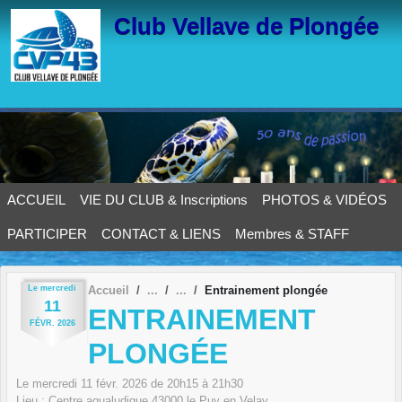
Panneau de gestion des cookies
Club Vellave de Plongée
ACCUEIL
VIE DU CLUB & Inscriptions
PHOTOS & VIDÉOS
PARTICIPER
CONTACT & LIENS
Membres & STAFF
Le
mercredi
Accueil
Entrainement plongée
11
ENTRAINEMENT
FÉVR.
2026
PLONGÉE
Le
mercredi
11
févr.
2026
de 20h15 à 21h30
Lieu :
Centre aqualudique
43000
le Puy en Velay