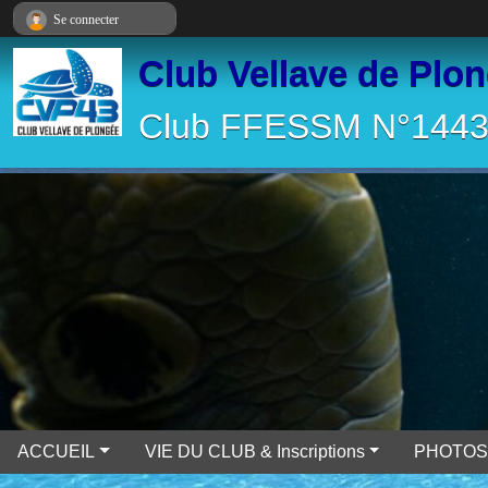
Panneau de gestion des cookies
Se connecter
Club Vellave de Plo
Club FFESSM N°14430
ACCUEIL
VIE DU CLUB & Inscriptions
PHOTOS