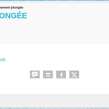
nement plongée
LONGÉE
oA8