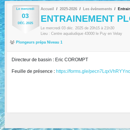
Accueil
2025-2026
Les évènements
Entrai
Le
mercredi
03
ENTRAINEMENT P
DÉC.
2025
Le
mercredi
03
déc.
2025
de 20h15 à 21h30
Lieu :
Centre aqualudique
43000
le Puy en Velay
Plongeurs prépa Niveau 1
Directeur de bassin : Eric COROMPT
Feuille de présence :
https://forms.gle/pecn7LqxVhRYYn