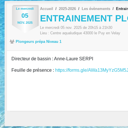
Accueil
2025-2026
Les évènements
Entrai
Le
mercredi
05
ENTRAINEMENT P
NOV.
2025
Le
mercredi
05
nov.
2025
de 20h15 à 21h30
Lieu :
Centre aqualudique
43000
le Puy en Velay
Plongeurs prépa Niveau 1
Directeur de bassin : Anne-Laure SERPI
Feuille de présence :
https://forms.gle/AWa13MyYzG5M5