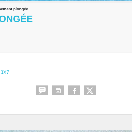
nement plongée
LONGÉE
J3X7