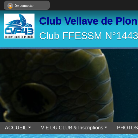
Panneau de gestion des cookies
Se connecter
Club Vellave de Plo
Club FFESSM N°14430
ACCUEIL
VIE DU CLUB & Inscriptions
PHOTOS