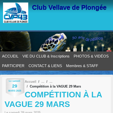
Panneau de gestion des cookies
Club Vellave de Plongée
ACCUEIL
VIE DU CLUB & Inscriptions
PHOTOS & VIDÉOS
PARTICIPER
CONTACT & LIENS
Membres & STAFF
Le
samedi
Accueil
29
Compétition à la VAGUE 29 Mars
MARS
2025
COMPÉTITION À LA
VAGUE 29 MARS
Le
samedi
29
mars
2025