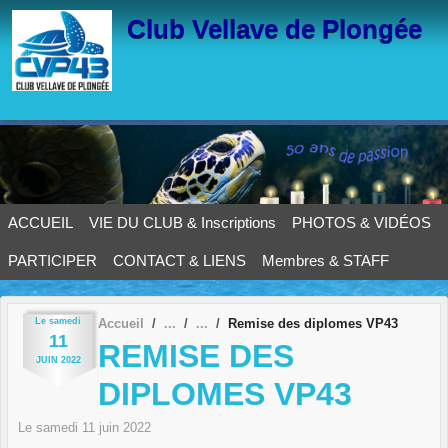
Panneau de gestion des cookies
Club Vellave de Plongée
ACCUEIL
VIE DU CLUB & Inscriptions
PHOTOS & VIDÉOS
PARTICIPER
CONTACT & LIENS
Membres & STAFF
Le
samedi
Accueil
Remise des diplomes VP43
11
REMISE DES
JUIN
2022
DIPLOMES VP43
Le
samedi
11
juin
2022