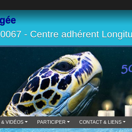
ngée
067 - Centre adhérent Longit
 & VIDÉOS
PARTICIPER
CONTACT & LIENS