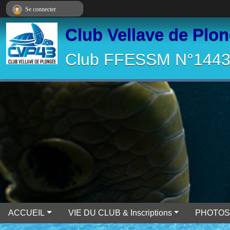
Panneau de gestion des cookies
Se connecter
Club Vellave de Plo
Club FFESSM N°14430
ACCUEIL
VIE DU CLUB & Inscriptions
PHOTOS