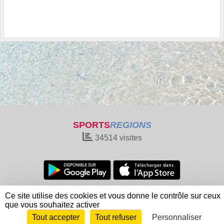
SPORTS
REGIONS
34514
visites
Charte cookies
Gestion des cookies
Ce site utilise des cookies et vous donne le contrôle sur ceux
Informations légales
Signaler un contenu inapproprié
que vous souhaitez activer
Tout accepter
Tout refuser
Personnaliser
Envie de participer ?
Connexion