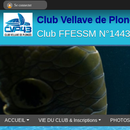
Panneau de gestion des cookies
Se connecter
Club Vellave de Plo
Club FFESSM N°14430
ACCUEIL
VIE DU CLUB & Inscriptions
PHOTOS