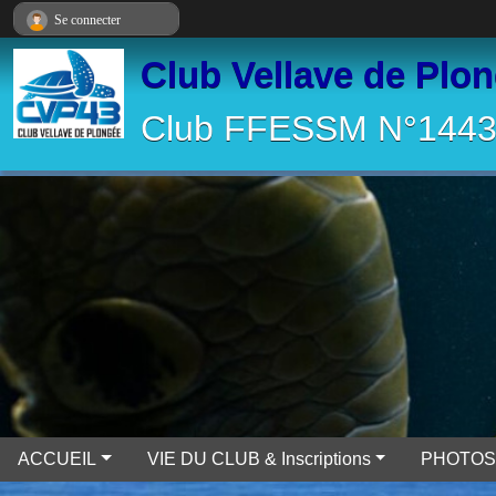
Panneau de gestion des cookies
Se connecter
Club Vellave de Plo
Club FFESSM N°14430
ACCUEIL
VIE DU CLUB & Inscriptions
PHOTOS