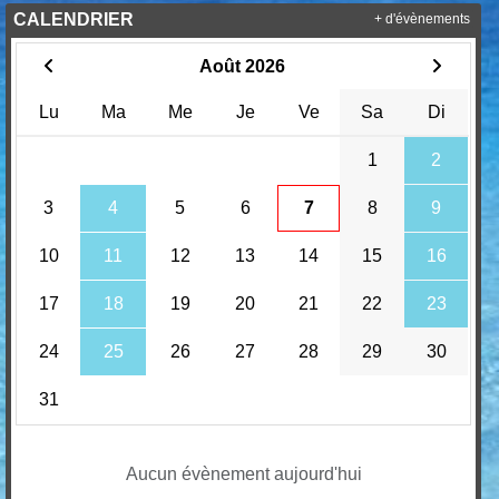
CALENDRIER
+ d'évènements
Août 2026
Lu
Ma
Me
Je
Ve
Sa
Di
1
2
3
4
5
6
7
8
9
10
11
12
13
14
15
16
17
18
19
20
21
22
23
24
25
26
27
28
29
30
31
Aucun évènement aujourd'hui