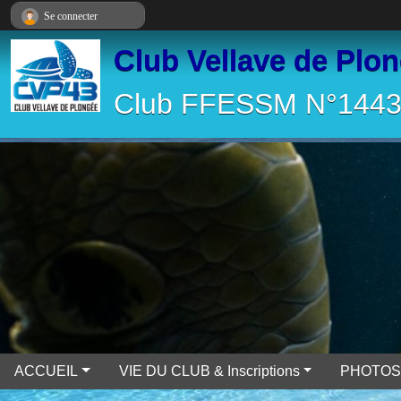
Panneau de gestion des cookies
Se connecter
Club Vellave de Plo
Club FFESSM N°14430
ACCUEIL
VIE DU CLUB & Inscriptions
PHOTOS