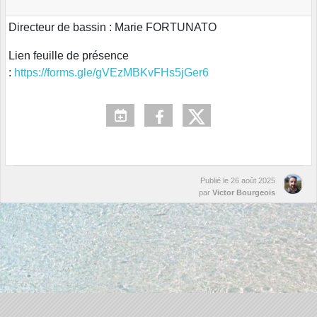
Directeur de bassin : Marie FORTUNATO
Lien feuille de présence
:
https://forms.gle/gVEzMBKvFHs5jGer6
Publié le
26 août 2025
par
Victor Bourgeois