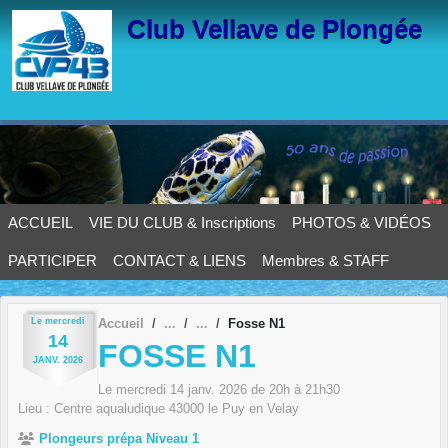
Panneau de gestion des cookies
Club Vellave de Plongée
ACCUEIL
VIE DU CLUB & Inscriptions
PHOTOS & VIDÉOS
PARTICIPER
CONTACT & LIENS
Membres & STAFF
Le
mercredi
Accueil
Fosse N1
14
FOSSE N1
JANV.
2026
Le
mercredi
14
janv.
2026
de 20h à 21h30
Lieu :
Centre aqualudique
43000
le Puy en Velay
Plongeurs prépa Niveau 1