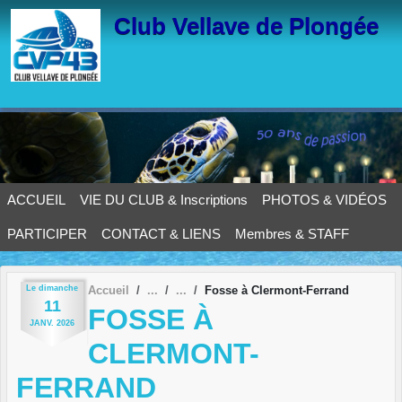
Panneau de gestion des cookies
Club Vellave de Plongée
ACCUEIL
VIE DU CLUB & Inscriptions
PHOTOS & VIDÉOS
PARTICIPER
CONTACT & LIENS
Membres & STAFF
Le
dimanche
Accueil
Fosse à Clermont-Ferrand
11
FOSSE À
JANV.
2026
CLERMONT-
FERRAND