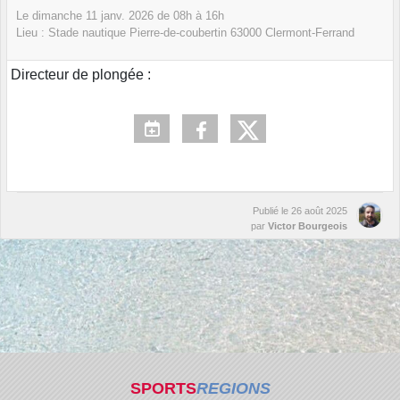
Le
dimanche
11
janv.
2026
de 08h à 16h
Lieu :
Stade nautique Pierre-de-coubertin
63000
Clermont-Ferrand
Directeur de plongée :
Publié le
26 août 2025
par
Victor Bourgeois
SPORTS
REGIONS