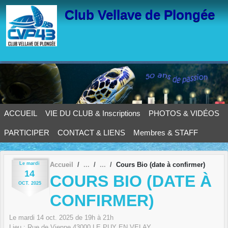
Panneau de gestion des cookies
Club Vellave de Plongée
ACCUEIL
VIE DU CLUB & Inscriptions
PHOTOS & VIDÉOS
PARTICIPER
CONTACT & LIENS
Membres & STAFF
Le
mardi
Accueil
Cours Bio (date à confirmer)
14
COURS BIO (DATE À
OCT.
2025
CONFIRMER)
Le
mardi
14
oct.
2025
de 19h à 21h
Lieu :
Rue de Vienne
43000
LE PUY EN VELAY